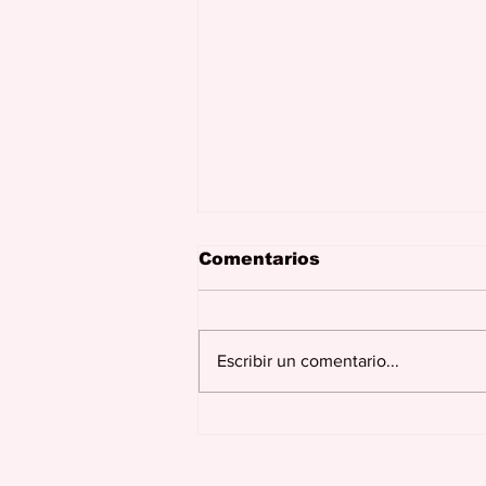
Comentarios
Escribir un comentario...
Juncos celebra más de
dos siglos de historia,
tradición, cultura y