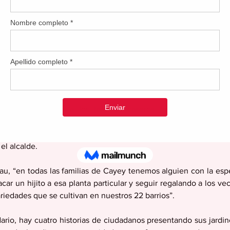
e las cayeyanas que aparece en el calendario mostrando su jardín, compa
durante la actividad.
s la publicación a los jardines caseros familiares que ve
queño que sea el espacio, siempre se usa la creatividad para ad
ntas ornamentales y hasta frutales. Este 2026 honramos es
el alcalde.
au, “en todas las familias de Cayey tenemos alguien con la espe
acar un hijito a esa planta particular y seguir regalando a los ve
riedades que se cultivan en nuestros 22 barrios”. 
ario, hay cuatro historias de ciudadanos presentando sus jardi