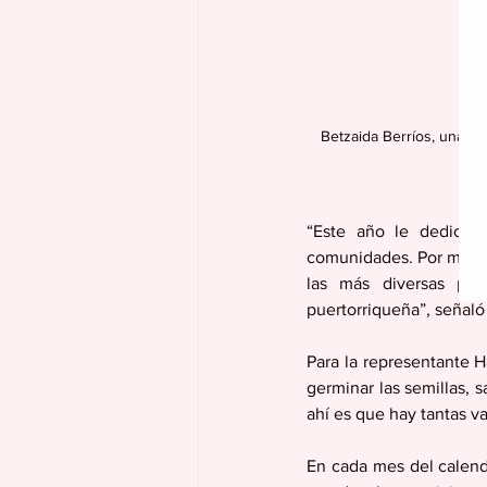
Betzaida Berríos, una  d
“Este año le dedicamo
comunidades. Por más pe
las más diversas pla
puertorriqueña”, señaló 
Para la representante H
germinar las semillas, s
ahí es que hay tantas va
En cada mes del calend