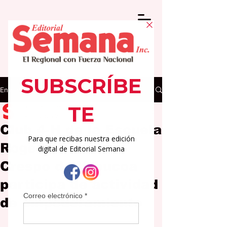
Entrada
Editorial Semana
18 dic 2025
2 min de lectura
Club 4-H de la Escuela
Rogelio Rosado
Crespo de Yabucoa
participa de actividad
de empoderamiento