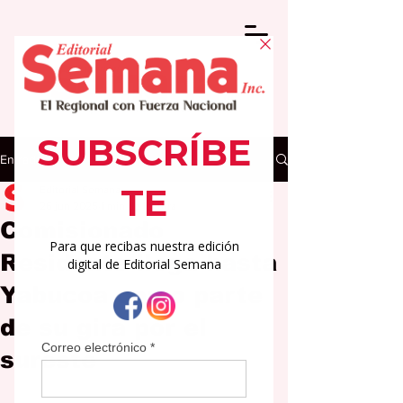
Entrada
Editorial Semana
26 jun 2025
1 min de lectura
Comisionado
Residente llega hasta
Yabucoa como parte
de su gira por el
sureste