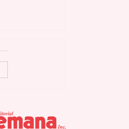
renamiento mujeres
menopáusicas
era señales
lógicas tempranas
 intensas en el
so