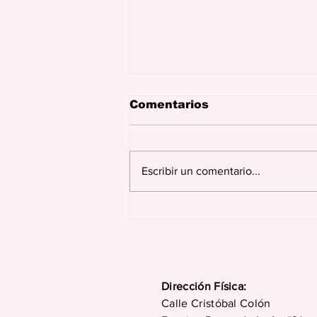
Comentarios
Escribir un comentario...
Consejos para mantener
un buen nivel de
oxígeno durante sus
vacaciones
Dirección Física:
Calle Cristóbal Colón