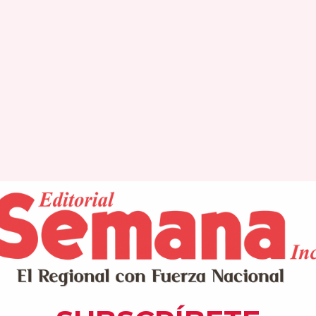
Lcda. Ingrid Cruz
s común añadir azúcar al café, consumir jugos, refrescos, galle
 estos alimentos forman parte de la rutina de muchas fami
simples en exceso puede afectar significativamente nuestra sa
que el cuerpo absorbe rápidamente, provocando aumentos a