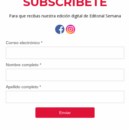
angre. Con el tiempo, esto se asocia con un mayor riesgo de des
s elevados de triglicéridos y cambios bruscos en la energía duran
 que solo consumimos azúcar cuando la añadimos a los aliment
 “oculta” en productos como refrescos, jugos envasados, beb
eales azucarados, barras de granola, entre otros. 
ara reducir su consumo es aprender a leer la etiqueta nutricio
nea que indica “azúcares añadidos”, ya que esta nos muestra c
al producto durante su elaboración. Este tipo de azúcar aporta p
menor sea esta cantidad, mejor será la elección. De igual fo
tas importantes, ya que el azúcar puede aparecer con diferentes 
entre los primeros de la lista, significa que el producto cont
tante limitar el consumo diario de azúcar añadida a menos de 2
36 gramos si eres hombre.
zúcares simples no significa dejar de disfrutar las comidas, si
 paso que damos hoy nos acerca a una mejor Esta informació
ye una evaluación individualizada. Es importante programar un
icenciado para realizar cualquier modificación en la alimentació