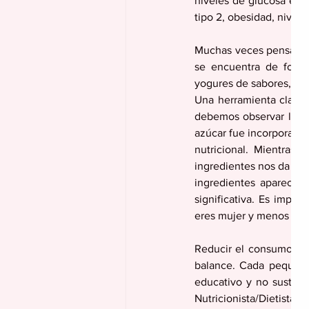
niveles de glucosa en s
tipo 2, obesidad, nivele
Muchas veces pensamos
se encuentra de forma
yogures de sabores, cer
Una herramienta clave p
debemos observar la lí
azúcar fue incorporada 
nutricional. Mientras 
ingredientes nos da pis
ingredientes aparecen 
significativa. Es impor
eres mujer y menos de 
Reducir el consumo de a
balance. Cada pequeño
educativo y no sustitu
Nutricionista/Dietista l