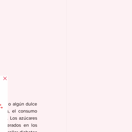
tas o algún dulce 
lias, el consumo 
lud. Los azúcares 
celerados en los 