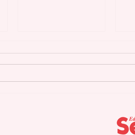
HRSA reconoce la
Ent
calidad y el impacto y
pos
alcance de los Centros
gen
de Salud Primaria 330
bio
en Puerto Rico
más
hue