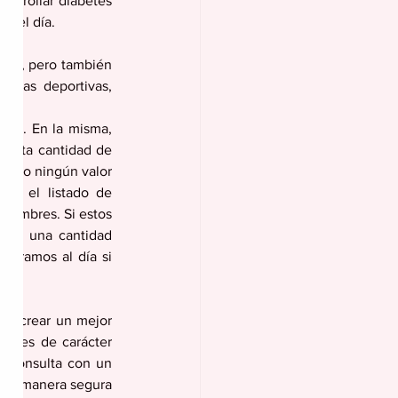
arrollar diabetes 
te el día.
os, pero también 
idas deportivas, 
nal. En la misma, 
uánta cantidad de 
oco o ningún valor 
rma el listado de 
nombres. Si estos 
iene una cantidad 
5gramos al día si 
no crear un mejor 
n es de carácter 
a consulta con un 
n de manera segura 