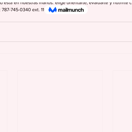
d está en nuestras manos: elige orientarte, evaluarte y nutrirte c
 787-745-0340 ext. 110, 111.