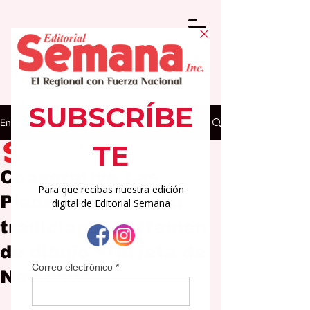
Entrada
Editorial Semana
11 dic 2025
2 min de lectura
Cooperativa Las
Piedras celebra su
tradicional certamen
de dibujo “Tarjeta de
Navidad”