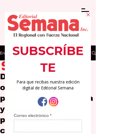
Entrada
Editorial Semana
25 dic 2025
2 min de lectura
DACO realiza
operativo en Caguas
para supervisar venta
y manejo de
pirotecnia legal en
comercios