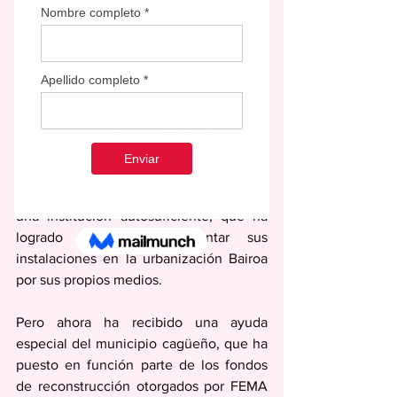
El club también ha venido pintando las 
edificaciones.
Por Jorge L. Pérez/JPG Media Group
Fotos Pepo Pereira/Municipio de Caguas
Por lo regular, el club Bairoa FC ha sido 
una institución autosuficiente, que ha 
logrado mejorar y aumentar sus 
instalaciones en la urbanización Bairoa 
por sus propios medios.
Pero ahora ha recibido una ayuda 
especial del municipio cagüeño, que ha 
puesto en función parte de los fondos 
de reconstrucción otorgados por FEMA 