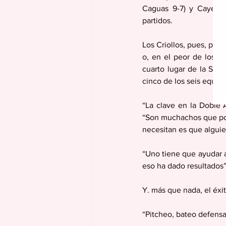
Caguas 9-7) y Cayey (
partidos.
Los Criollos, pues, parec
o, en el peor de los ca
cuarto lugar de la Sec
cinco de los seis equip
“La clave en la Doble 
“Son muchachos que por 
necesitan es que alguie
“Uno tiene que ayudar a
eso ha dado resultados”
Y. más que nada, el éxi
“Pitcheo, bateo defensa”