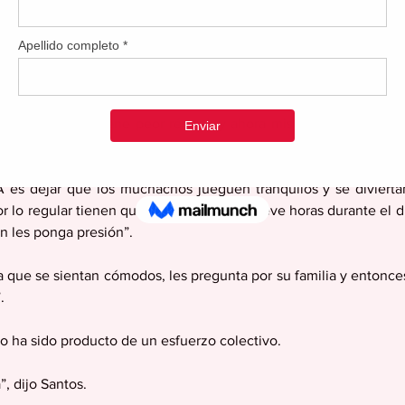
8-7), mientras que Barranquitas juega para 5-11 en la campa
en encaminados a finalizar entre los primeros cuatro y clasificar p
sos, de finalizar quintos, tendrían la opción de retar en un jue
ción Sur si este tiene peor récord, y ahora mismo Caguas tiene
os de esa sección.
A es dejar que los muchachos jueguen tranquilos y se diviertan
lo regular tienen que trabajar ocho o nueve horas durante el dí
n les ponga presión”.
 que se sientan cómodos, les pregunta por su familia y entonces 
.
to ha sido producto de un esfuerzo colectivo.
, dijo Santos.