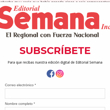
uchacho muy serio que había ganado cinco o seis campeonatos c
no como dirigente en la Clase A, que yo estaba seguro de que ib
Eduardo y yo éramos vecinos y que prácticamente comíamos del
ando”.
 mi ‘bench coach’ en Aibonito, ahora yo soy su ‘bench coach’ “.
as de los Criollos antes de un juego que perdieron 7-5 ante Cidra
isma sección Central, nosotros conocíamos bien a los Criollo
un equipo casi totalmente nuevo”, dijo Santos.
Eduardo: ‘Este equipo que vimos no es el equipo de Caguas; este
í que vamos a trabajar para sacárselo’”
racha de ocho victorias que tienen a los Criollos metidos de llen
entral: Comerío lidera con marca de 13-3, seguido por Aibonito (