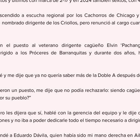
os y últimos con marca de 2-17 y en 2024 también sextos, con 4
endido a escucha regional por los Cachorros de Chicago y 
e nombrado dirigente de los Criollos, pero renunció al cargo cua
on el puesto al veterano dirigente cagüeño Elvin ‘Pachang
irigido a los Próceres de Barranquitas y durante dos años, h
é y me dije que ya no quería saber más de la Doble A después de
eron un puesto, me dije que no podía rechazarlo: siendo cagüeñ
por su pueblo?”
 les dijera que sí, hablé con la gerencia del equipo y le dije q
nes y no iba a poder dedicarle todo el tiempo necesario a dirigi
dé a Eduardo Dávila, quien había sido mi mano derecha en Aibo