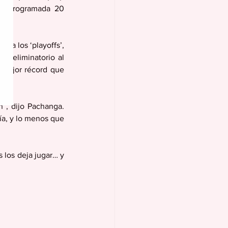
ña programada 20 
ara los ‘playoffs’, 
go eliminatorio al 
 mejor récord que 
”, dijo Pachanga. 
a, y lo menos que 
los deja jugar… y 