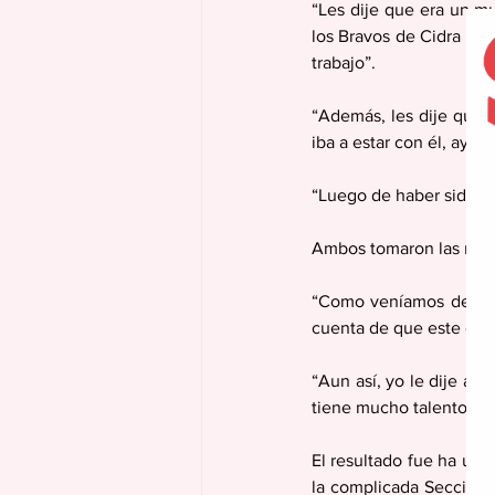
“Les dije que era un m
los Bravos de Cidra y u
trabajo”.
“Además, les dije que 
iba a estar con él, ayud
“Luego de haber sido él
Ambos tomaron las riend
“Como veníamos de la m
cuenta de que este era 
“Aun así, yo le dije a 
tiene mucho talento, as
El resultado fue ha una 
la complicada Sección C