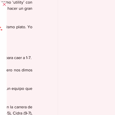
omo ‘utility’ con 
a a hacer un gran 
 mismo plato. Yo 
, para caer a 1-7.
s, pero nos dimos 
 es un equipo que 
o en la carrera de 
9-5), Cidra (9-7), 