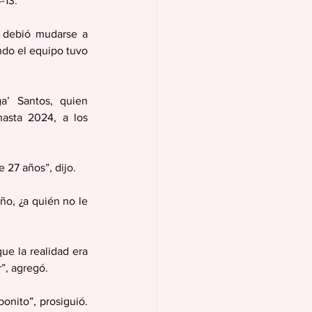
-13.
debió mudarse a  
ndo el equipo tuvo 
a’ Santos, quien 
asta 2024, a los 
 27 años”, dijo.
o, ¿a quién no le 
ue la realidad era 
r”, agregó.
nito”, prosiguió. 