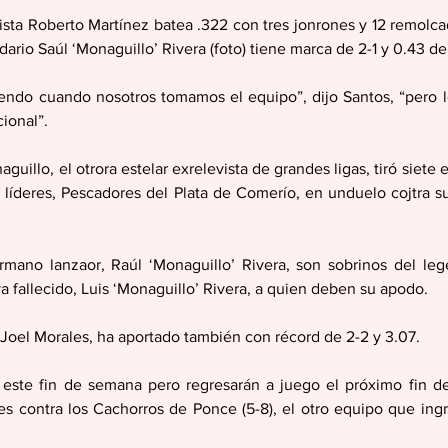
alista Roberto Martínez batea .322 con tres jonrones y 12 remolca
ndario Saúl ‘Monaguillo’ Rivera (foto) tiene marca de 2-1 y 0.43 de
iendo cuando nosotros tomamos el equipo”, dijo Santos, “pero 
ional”.
guillo, el otrora estelar exrelevista de grandes ligas, tiró siete 
os líderes, Pescadores del Plata de Comerío, en unduelo cojtra s
mano lanzaor, Raúl ‘Monaguillo’ Rivera, son sobrinos del lege
 fallecido, Luis ‘Monaguillo’ Rivera, a quien deben su apodo.
 Joel Morales, ha aportado también con récord de 2-2 y 3.07.
 este fin de semana pero regresarán a juego el próximo fin d
s contra los Cachorros de Ponce (5-8), el otro equipo que ingres