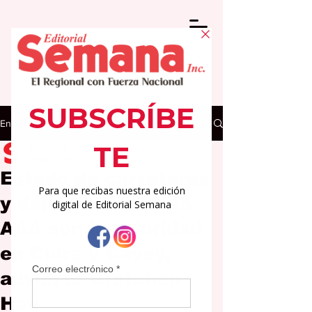
Entrada
Editorial Semana
1 ene
2 min de lectura
Estado de carreteras
y deficiencias de la
AAA son la prioridad
en Cidra y Cayey,
advierte Gretchen
Hau