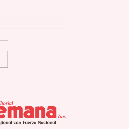
as Buenas activa
n preventivo ante
uía y eventuales
errupciones
gramadas