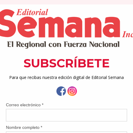
ercial con nuestros servicios municipales para quienes no puede
emana y porque este es un lugar de encuentro y esparcimien
s el espacio de ocio y el tráfico del centro comercial para lle
tros recursos artísticos”, explicó Miranda Torres.
00 a.m., el alcalde y parte de su equipo de trabajo ofrecerán or
, y en la tarde, desde la 1:00 p.m., se presentarán la Compa
Coro de Niños de Caguas. El domingo 24, a la 1:00 p.m., se pre
et Folklórico de Caguas.