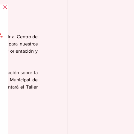
n ir al Centro de 
to para nuestros 
var orientación y 
ientación sobre la 
ñía Municipal de 
sentará el Taller 