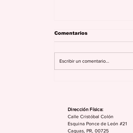
Comentarios
Escribir un comentario...
Juncos celebra más de
dos siglos de historia,
tradición, cultura y
desarrollo en su 229
aniversario
Dirección Física:
Calle Cristóbal Colón
Esquina Ponce de León #21
Caguas, PR, 00725