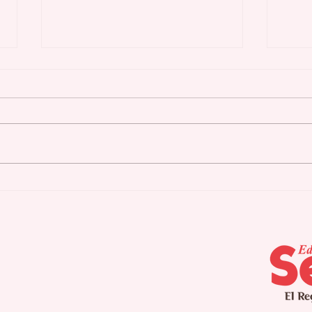
Cidra culmina
Agu
campamento de verano
pla
para pacientes con
seq
Alzheimer
int
pro