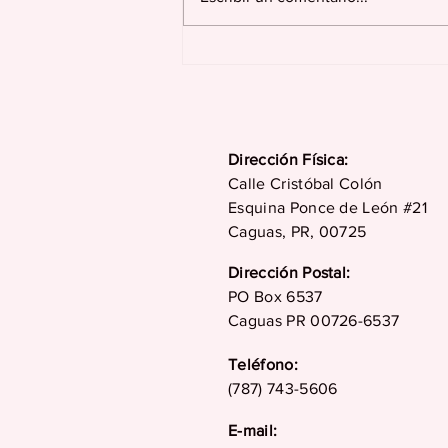
Juncos celebra más de
dos siglos de historia,
tradición, cultura y
desarrollo en su 229
aniversario
Dirección Física:
Calle Cristóbal Colón
Esquina Ponce de León #21
Caguas, PR, 00725
Dirección Postal:
PO Box 6537
Caguas PR 00726-6537
Teléfono:
(787) 743-5606
E-mail: