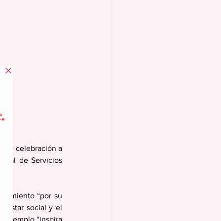
d en celebración a 
ipal de Servicios 
cimiento “por su 
estar social y el 
 ejemplo “inspira 