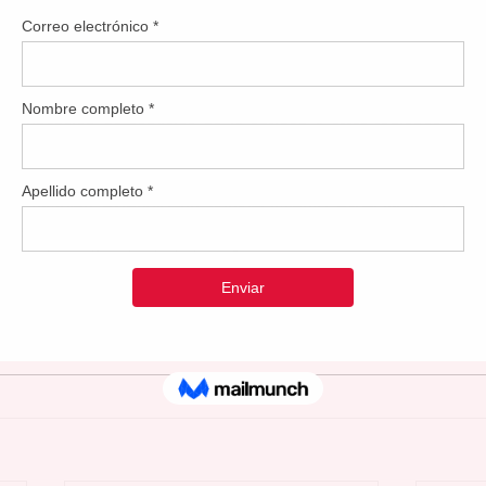
a comunidad”.
I, Inc. fue presidida por la Sra. Vicky Cintrón de Azize a parti
ecieron nuevos programas de capacitación en la Alianza. Adem
la expansión de servicios de la entidad a otras regiones de Pu
idad también extendió un agradecimiento especial a su expr
 valiosas aportaciones al fortalecimiento del desarrollo labora
ficiado a miles de ciudadanos”.