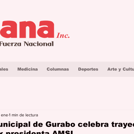
ales
Medicina
Columnas
Deportes
Arte y Cult
 ene
1 min de lectura
nicipal de Gurabo celebra trayec
x presidenta AMSI