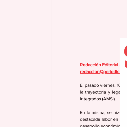
Redacción Editorial Se
redaccion@periodicola
El pasado viernes, 16 de
la trayectoria y legado
Integrados (AMSI). 
En la misma, se hizo e
destacada labor en el  
desarrollo económico d