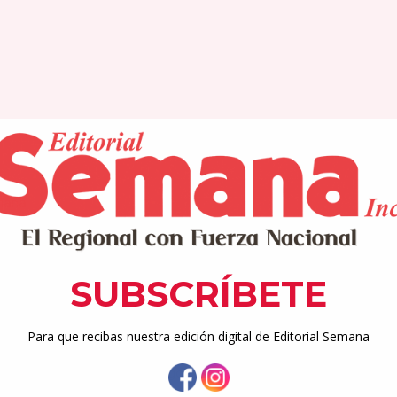
mana
semana.net
 enero, el Gobierno Municipal de Gurabo participó de la activida
 de la Sra. Victoria Cintrón Cruz de Azize, de la Alianza Munic
ntrega a Vicky como cariñosamente se le conoce, de un recono
servicio público, su liderazgo y su firme compromiso con el bien
e nuestra comunidad”. Dicho galardón, además, reconoce que su