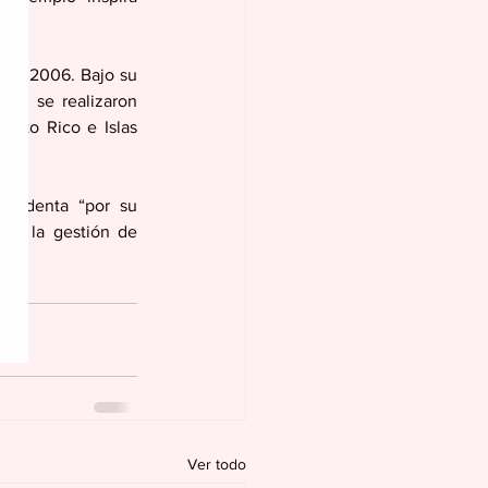
r de 2006. Bajo su 
ás, se realizaron 
erto Rico e Islas 
esidenta “por su 
l y la gestión de 
Ver todo