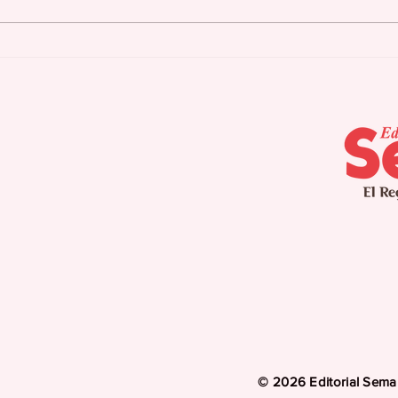
Cidra culmina
Agu
campamento de verano
pla
para pacientes con
seq
Alzheimer
int
pro
© 2026 Editorial Seman