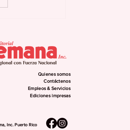
as Buenas activa
n preventivo ante
uía y eventuales
errupciones
gramadas
Quienes somos
Contáctenos
Empleos & Servicios
Ediciones impresas
a, Inc. Puerto Rico