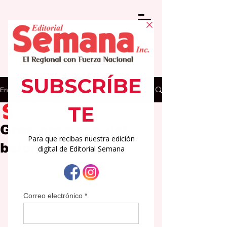
Entrada
Editorial Semana
15 ene
2 min de lectura
Gran promesa del
baloncesto