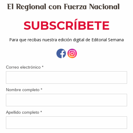
 Ligas de Caguas, agrupado ahora bajo el concepto de la Alia
rá su segunda temporada como tal este viernes 24 de enero en e
eportivo del Este, con una ceremonia inaugural señalada para la
rector de la Unidad de Sóftbol y Béisbol del municipio, que o
Congress  en coordinación con los presidentes de cada categoría.
 distintas ligas de Caguas -Valle Tolima, Bairoa, José Mercado 
le de distintas ligas, sino solo de Caguas”, dijo Falero.
rarán en los distintos parques de Caguas, pero no solo los tr
sino que iremos también a otros parques, como Villa Esperanza”
 en mayo.
calde William Miranda Torres, por primera vez se estará prem