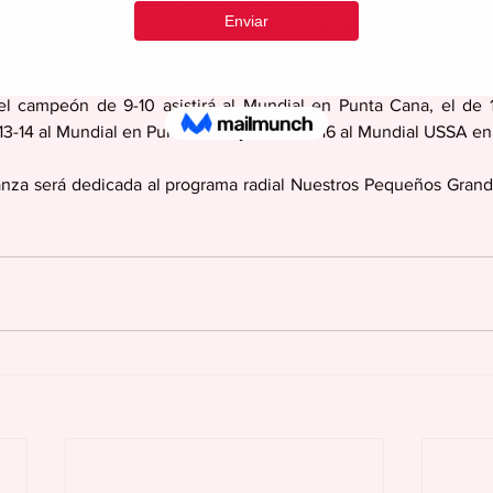
 torneos en el exterior, a los equipos campeones de cada categor
po campeón de los 5-6 años será de $1,500, el de 7-8 de $2,5
l campeón de 9-10 asistirá al Mundial en Punta Cana, el de 11
 13-14 al Mundial en Punta Cana y  el de 15-16 al Mundial USSA e
anza será dedicada al programa radial Nuestros Pequeños Grande