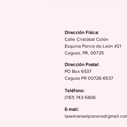
Activa en el héptalo de
los Juegos
Dirección Física:
Calle Cristóbal Colón
Esquina Ponce de León #21
Caguas, PR, 00725
Dirección Postal:
PO Box 6537
Caguas PR 00726-6537
Teléfono:
(787) 743-5606
E-mail:
lasemanaelpionero@gmail.co