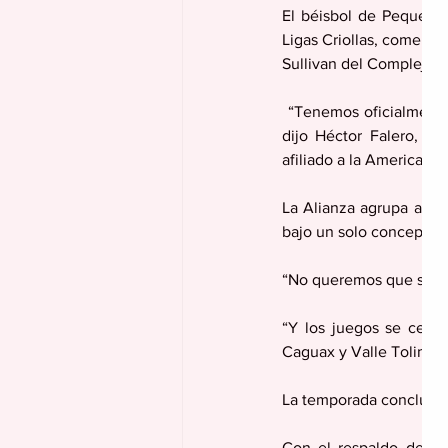
El béisbol de Pequeñas
Ligas Criollas, comenza
Sullivan del Complejo D
 “Tenemos oficialmente 45 equipos, incluyendo algunos de 3 y 4 años, hasta la categoría de los 15-16”, 
dijo Héctor Falero, di
afiliado a la American 
La Alianza agrupa a las
bajo un solo concepto.
“No queremos que se hab
“Y los juegos se celeb
Caguax y Valle Tolima- 
La temporada concluirá
Con el respaldo del al