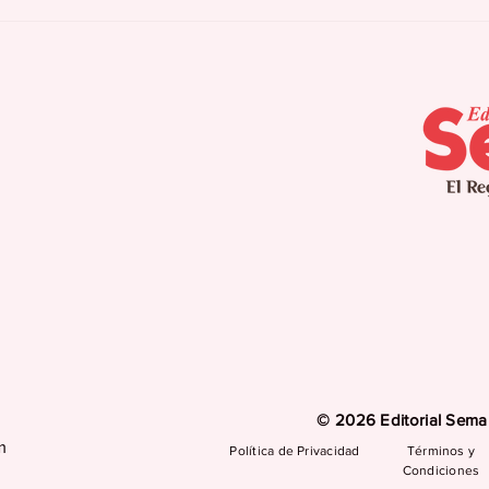
En acción Bebo Peña en
Bue
los Juegos
med
Dom
© 2026 Editorial Seman
m
Política de Privacidad
Términos y
Condiciones