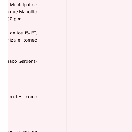
nza Municipal de 
l parque Manolito 
s 6:00 p.m.
rganiza el torneo 
y Turabo Gardens- 
adicionales -como 
.
iando, ya sea en 