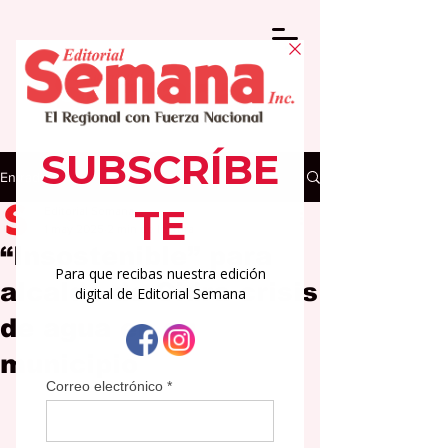
Entrada
Editorial Semana
1 may 2025
2 min de lectura
“Insostenible” para
alcalde de Cidra crisis
de agua en su
municipio