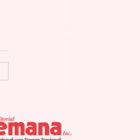
 Procesos de
ahucio