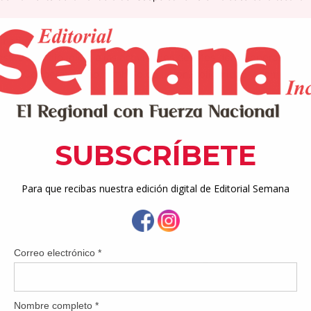
motivo acto celebrado en la sucursal artesanal de la Coopera
institución dio inicio a las actividades del Mes del Cooperativismo 
 del Cooperativismo, símbolo de unión, solidaridad y compromis
mbros de los cuerpos directivos, equipo gerencial, empleados 
iasmo en esta ceremonia que resalta los valores que caracteri
ueño.
 la ban-dera del cooperativismo, reafirmamos nuestro compromis
to celebrado en la sucursal artesanal de la Cooperativa de Aho
dio inicio a las actividades del Mes del Cooperativismo con el tra
rativismo, símbolo de unión, solidaridad y compromiso social.
mbros de los cuerpos directivos, equipo gerencial, empleados 
iasmo en esta ceremonia que resalta los valores que caracteri
ueño.