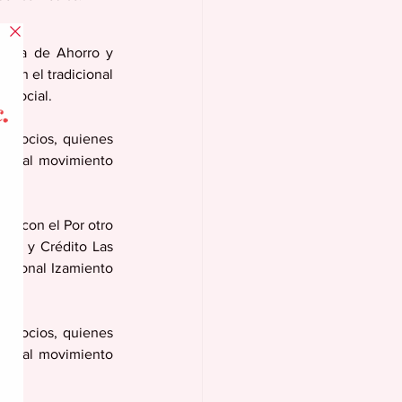
tiva de Ahorro y 
con el tradicional 
o social.
y socios, quienes 
zan al movimiento 
o con el Por otro 
rro y Crédito Las 
dicional Izamiento 
y socios, quienes 
zan al movimiento 