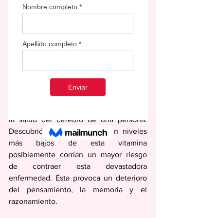
redaccion@periodicolasemana.net
Los niveles bajos de una vitamina 
podrían aumentar el riesgo de 
desarrollar demencia, según reveló un 
nuevo estudio divulgado a través de 
www.msn.com.
Dicho análisis determinó que la vitamina 
B12 es particularmente importante para 
la salud del cerebro de una persona. 
Descubrió que quienes tenían niveles 
más bajos de esta vitamina 
posiblemente corrían un mayor riesgo 
de contraer esta devastadora 
enfermedad. Ésta provoca un deterioro 
del pensamiento, la memoria y el 
razonamiento.