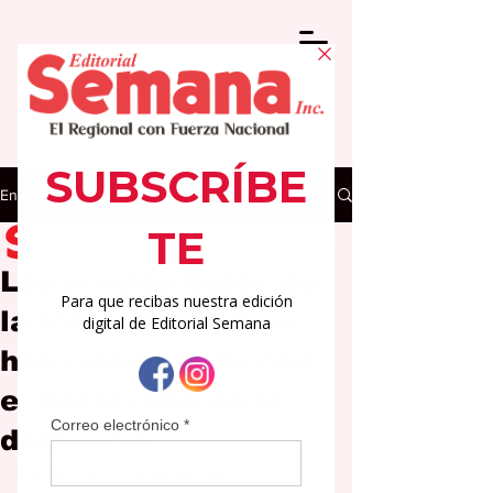
Entrada
Editorial Semana
27 mar 2025
1 min de lectura
Los niveles bajos de
la Vitamina B12 se
han relacionado con
el desarrollo de la
demencia
Redacción Editorial Semana