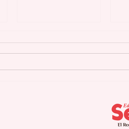
Cidra culmina
Agu
campamento de verano
pla
para pacientes con
seq
Alzheimer
int
pro