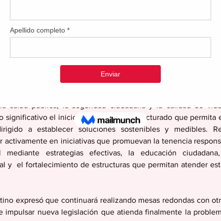
 de campañas educativas dirigidas a evitar el problema de aband
iniciativas que se están realizando en los municipios c
s, registro de animales, esfuerzos educativos en las escuelas pa
l al adoptar un animal y la necesidad de impulsar  campañas
ndiendo el problema del abandono de animales. 
edras manifestó que el bienestar animal no es un asunto aisla
la salud pública, la seguridad ciudadana y la calidad de vida
significativo el inicio de un diálogo estructurado que permita e
dirigido a establecer soluciones sostenibles y medibles. R
r activamente en iniciativas que promuevan la tenencia respons
l mediante estrategias efectivas, la educación ciudadana,
al y  el fortalecimiento de estructuras que permitan atender est
tino expresó que continuará realizando mesas redondas con otr
e impulsar nueva legislación que atienda finalmente la problem