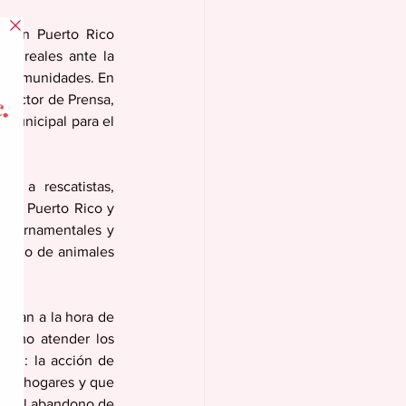
l en Puerto Rico 
es reales ante la 
s comunidades. En 
rector de Prensa, 
Municipal para el 
ó a rescatistas, 
a de Puerto Rico y 
gubernamentales y 
cuido de animales 
ntan a la hora de 
cómo atender los 
ron: la acción de 
sus hogares y que 
tar el abandono de 