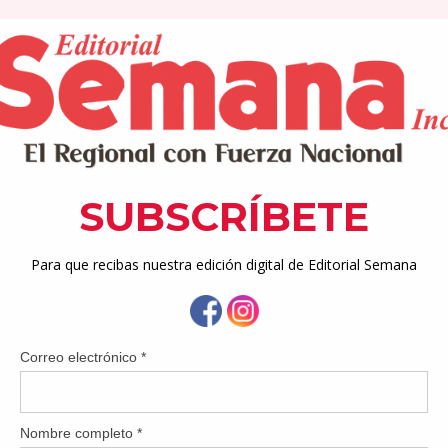
iedras participó en una mesa redonda sobre bienestar anima
, con el propósito de dialogar, analizar y encaminar solucion
es en estado de abandono, el maltrato animal y su impacto en la
tamiento pedreño estuvieron presentes Eliazar Ortiz Santiago, di
ones Públicas y Xavier O. Muñoz Llorens, director de la Oficina 
s Médicas (OMME).
io, convocado por la senadora Wandy Soto Tolentino, reuni
 de lucro, médicos veterinarios, altos funcionarios de la Policí
ales del distrito senatorial de Humacao. Asimismo, agencias 
entes organizaciones sin fines de lucro dedicadas al rescate y 
o víctimas de maltrato.
ión, se compartieron algunos de los retos mayores que se prese
s abandonados o maltratados y se ofrecieron varias ideas de 
tre los principales retos que expusieron los asistentes estuvie
edad que recogen animales realengos para no sentirse solos en 
o saludables; la falta de colaboración de la ciudadanía para evi