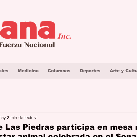
ales
Medicina
Columnas
Deportes
Arte y Cult
may
2 min de lectura
e Las Piedras participa en mesa
star animal celebrada en el Sena