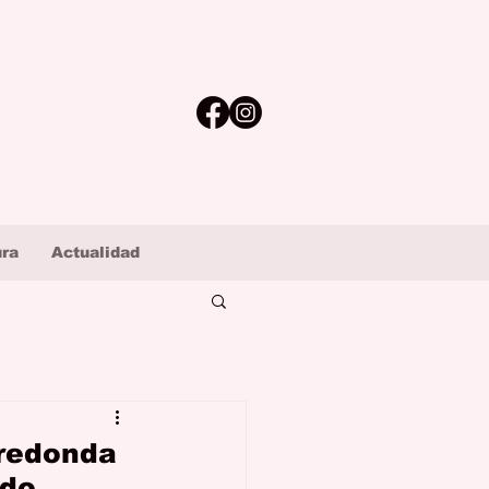
ura
Actualidad
 redonda
do.