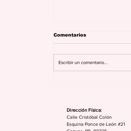
Comentarios
Escribir un comentario...
Juncos celebra más de
dos siglos de historia,
tradición, cultura y
desarrollo en su 229
aniversario
Dirección Física:
Calle Cristóbal Colón
Esquina Ponce de León #21