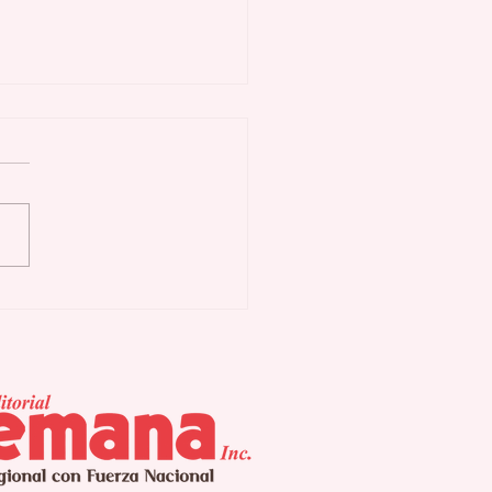
as Buenas activa
n preventivo ante
uía y eventuales
errupciones
gramadas