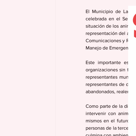
El Municipio de Las P
celebrada en el Senado
situación de los animal
representación del ayun
Comunicaciones y Relaci
Manejo de Emergencia
Este importante espac
organizaciones sin fines
representantes municip
representantes de difer
abandonados, realengos 
Como parte de la discus
intervenir con animale
mismos en el futuro. En
personas de la tercera 
culmina con ambientes n