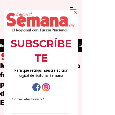
Entrada
Editorial Semana
24 jul 2025
2 min de lectura
Municipio de Naguabo
formaliza acuerdo
para atender la crisis
de opioides junto a
Estancia Serena