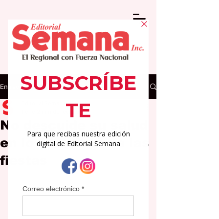
Entrada
Editorial Semana
1 ene
2 min de lectura
No descuide su salud
en lo que resta de las
fiestas