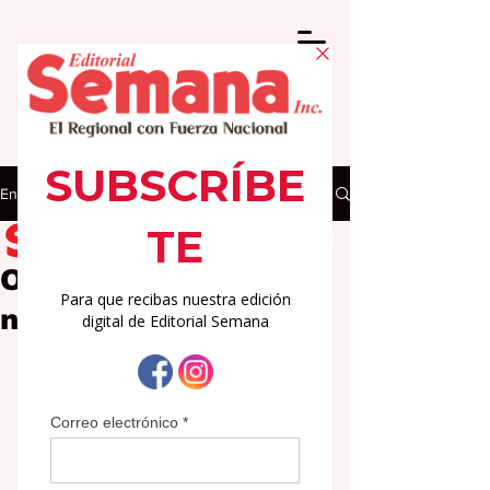
Entrada
Editorial Semana
2 abr
2 min de lectura
Opening Day: lo que
nos une.