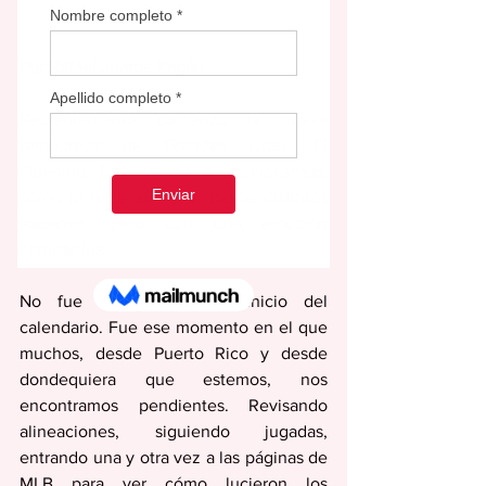
Por Rafael Juarbe Pagán
Recientemente comenzó la nueva 
temporada de Grandes Ligas. El 
Opening Day volvió a convocarnos, 
como lo hace siempre, desde distintos 
espacios, pero con una emoción 
compartida.
No fue simplemente el inicio del 
calendario. Fue ese momento en el que 
muchos, desde Puerto Rico y desde 
dondequiera que estemos, nos 
encontramos pendientes. Revisando 
alineaciones, siguiendo jugadas, 
entrando una y otra vez a las páginas de 
MLB para ver cómo lucieron los 