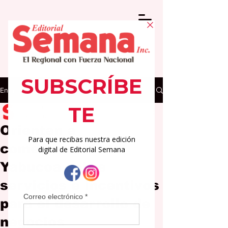
Entrada
Editorial Semana
17 abr 2025
1 min de lectura
Orientan a
comerciantes de
Yabucoa sobre
servicios e incentivos
para el desarrollo de
negocios