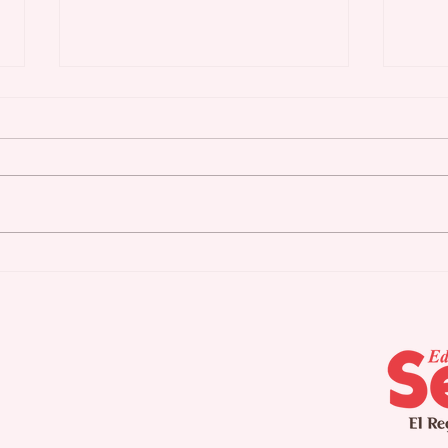
Cidra culmina
Agu
campamento de verano
pla
para pacientes con
seq
Alzheimer
int
pro