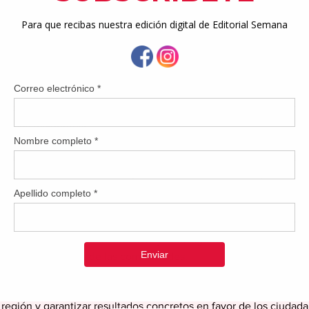
strito 34, Christian Muriel Sánchez, sostuvo una productiva reun
 Rosachely Rivera Santana, en la que se atendieron asuntos priorit
social de la región.
utieron iniciativas clave y proyectos enfocados en fortalecer 
illas y San Lorenzo, con el objetivo de continuar impulsando
ara sus residentes.
ción y el compromiso de la Secretaria de Estado para trabaja
laboración es fundamental para adelantar iniciativas que redun
ente”, expresó el Representante. 
aria de Estado  reiteró su respaldo a los esfuerzos del Distrito
er una comunicación efectiva y una agenda de trabajo conj
s más apremiantes de las comunidades.
incidieron en la importancia de continuar uniendo esfuerzos 
a región y garantizar resultados concretos en favor de los ciudad