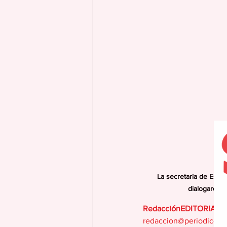
La secretaria de Estad
dialogaron s
RedacciónEDITORIAL
redaccion@periodicola