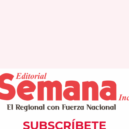
o, Rosachely Rivera Santana y el representante del Distrito 34, Christian
obre servicios e iniciativas dirigidas a continuar beneficiando a los ciud
SEMANA
semana.net