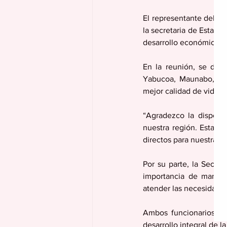
El representante del Di
la secretaria de Estado,
desarrollo económico y 
En la reunión, se disc
Yabucoa, Maunabo, Pat
mejor calidad de vida p
“Agradezco la disposi
nuestra región. Esta co
directos para nuestra g
Por su parte, la Secret
importancia de manten
atender las necesidade
Ambos funcionarios co
desarrollo integral de l