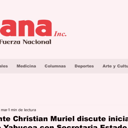
ales
Medicina
Columnas
Deportes
Arte y Cult
 mar
1 min de lectura
e Christian Muriel discute inici
 Yabucoa con Secretaria Estado