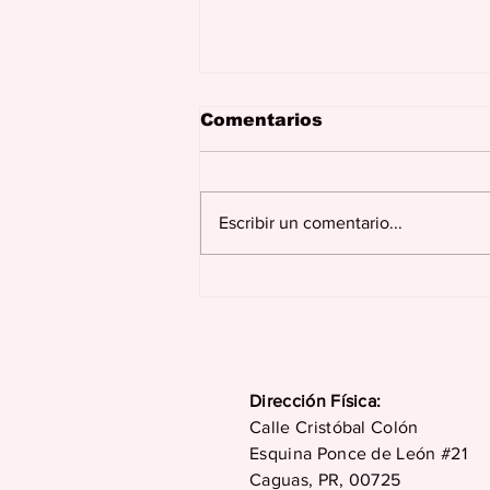
Comentarios
Escribir un comentario...
Juncos celebra más de
dos siglos de historia,
tradición, cultura y
desarrollo en su 229
aniversario
Dirección Física:
Calle Cristóbal Colón
Esquina Ponce de León #21
Caguas, PR, 00725