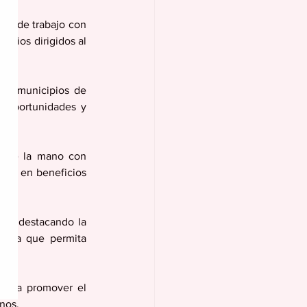
ión de trabajo con 
arios dirigidos al 
los municipios de 
 oportunidades y 
r de la mano con 
den en beneficios 
 34, destacando la 
unta que permita 
para promover el 
anos.