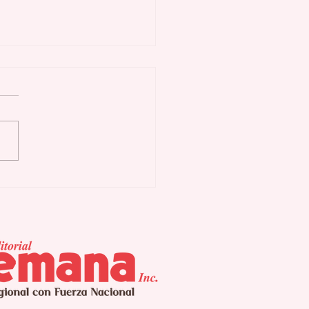
as Buenas activa
n preventivo ante
uía y eventuales
errupciones
gramadas