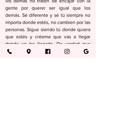
los demás no traten de encajar con la 
gente por querer ser igual que los 
demás. Sé diferente y sé tú siempre no 
importa donde estés, no cambien por las 
personas. Sigue siendo tú donde quiera 
que estés y créeme que vas a llegar 
donde yo he llegado. De verdad que 
gracias por el apoyo y gracias Puerto 
Rico y Aguas Buenas, estamos arriba”, 
expresó.
Regionales
Ver todo
Entradas recientes