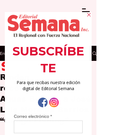
Entrada
Editorial Semana
14 ago 2025
2 min de lectura
Rinden
reconocimiento en
Aguas Buenas a José
Luis Morales Berríos
“Gongo Fishing”