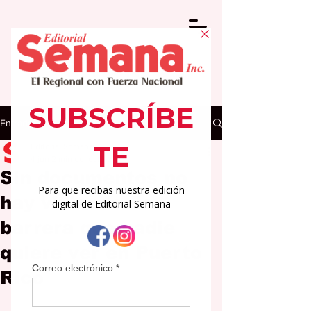
Entrada
Editorial Semana
4 jun
2 min de lectura
Sin documentos no
hay vivienda: la
barrera que nadie
quiere ver en Puerto
Rico