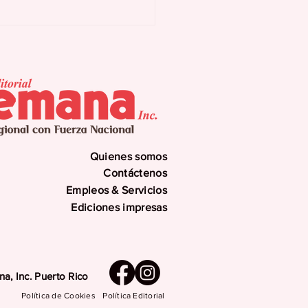
renamiento mujeres
menopáusicas
era señales
lógicas tempranas
 intensas en el
so
Quienes somos
Contáctenos
Empleos & Servicios
Ediciones impresas
a, Inc. Puerto Rico
Política de Cookies
Política Editorial