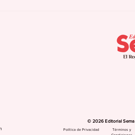
HRSA reconoce la
Ent
calidad y el impacto y
pos
alcance de los Centros
gen
de Salud Primaria 330
bio
en Puerto Rico
más
hue
© 2026 Editorial Seman
m
Política de Privacidad
Términos y