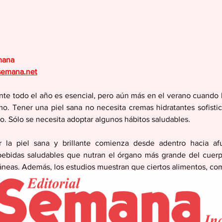
mana
semana.net
ante todo el año es esencial, pero aún más en el verano cuando l
o. Tener una piel sana no necesita cremas hidratantes sofistic
o. Sólo se necesita adoptar algunos hábitos saludables.
 la piel sana y brillante comienza desde adentro hacia af
bebidas saludables que nutran el órgano más grande del cuerp
táneas. Además, los estudios muestran que ciertos alimentos, com
r a proteger la piel sana incluso cuando está expuesta a la luz 
 células de la piel.
 la revista “Antioxidants”, en el que las personas consumieron 2