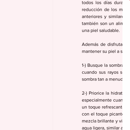
todos los días durant
reducción de los marca
anteriores y similares
también son un aliment
una piel saludable.
Además de disfrutar de
mantener su piel a salvo
1-) Busque la sombra– La
cuando sus rayos son m
sombra tan a menudo com
2-) Priorice la hidrata
especialmente cuando h
un toque refrescante, 
con el toque picante de
mezcla brillante y vigor
agua ligera, similar a u