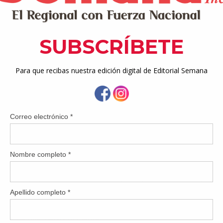
e dos semanas, mostró una mayor resistencia a las quemadur
dores de daño por los rayos UV a nivel celular. Este estudio 
 publicados en el “Journal of the American Academy of Dermat
o hidratante con un 82 % de contenido de agua; la hidratación
 uvas frescas y deliciosas de California, considere estas opci
 de los rayos del sol.
 mayoría de los expertos recomiendan evitar el sol entre las 10 
ás intensos. Eso no significa que no pueda estar al aire libr
o pueda mientras disfruta del aire cálido del verano.
ción– Beber agua y mantenerse hidratado es importante durante 
ace calor donde es más probable que pierda agua a través del 
combine frutas como uva con jengibre y limón, que mezcla la du
l jengibre y la acidez del limón o elige la de uva, limón y ment
izante de cítricos y hierbas. Otra opción es entrar en estado zen 
n spa, de uva, pepino y menta.