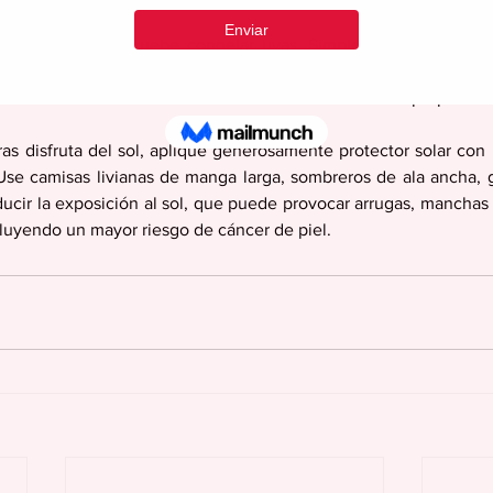
sco e hidratante, pruebe congelar uvas. Simplemente enjuague, 
os horas en una sola capa en una bandeja. Incluso puede disf
 cubitos de hielo en estas sabrosas bebidas fáciles de preparar.
as disfruta del sol, aplique generosamente protector solar con 
se camisas livianas de manga larga, sombreros de ala ancha, ga
ducir la exposición al sol, que puede provocar arrugas, manchas 
luyendo un mayor riesgo de cáncer de piel.