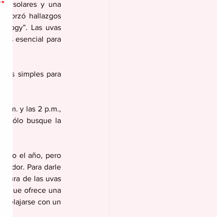
as solares y una 
reforzó hallazgos 
ology”. Las uvas 
 es esencial para 
ones simples para 
a.m. y las 2 p.m., 
e, sólo busque la 
todo el año, pero 
sudor. Para darle 
lzura de las uvas 
a, que ofrece una 
y relajarse con un 