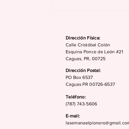
Consejos para mantener
un buen nivel de
oxígeno durante sus
vacaciones
Dirección Física:
Calle Cristóbal Colón
Esquina Ponce de León #21
Caguas, PR, 00725
Dirección Postal:
PO Box 6537
Caguas PR 00726-6537
Teléfono:
(787) 743-5606
E-mail:
lasemanaelpionero@gmail.co