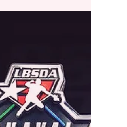
redaccion@periodicolasemana.net Los campeones
defensores Mulos de Juncos y los Azucareros de Yabucoa
respondieron este sábado para empatar a una victoria sus
respectivas series del Final Four 2026 de la Liga de
Béisbol Superior Doble A. Ambos equipos salieron airosos
en la segunda jornada de las recién comenzadas series
semifinales, pautadas para un máximo de siete encuentros.
El estelar zurdo de los Mulos, Luis Cintrón, cubrió la ruta
completa y pe