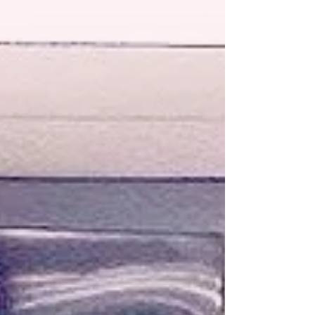
Gurabo sobresalió en el Cabo Rojo Volleyball Challenge
por su extraordinaria participación, demostrando talento,
disciplina y trabajo en equipo. Su lista de triunfos incluye: •
13U Classic – Subcampeonas del Bracket de Plata. • 8U
Open – En su prim