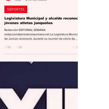
Editorial Semana
16 jul
2 min de lectura
DEPORTES
Legislatura Municipal y alcalde reconocen
jóvenes atletas junqueños
Redacción EDITORIAL SEMANA
redaccion@periodicolasemana.net La Legislatura Municipal
de Juncos reconoció, durante su reunión de cierre de
sesión celebrada el 30 de junio, a un grupo de estudiantes
de escuelas junqueñas que han destacado por su
desempeño sobresaliente en el deporte. A la sesión se
dieron cita los jóvenes atletas junto a familiares, amigos y
dirigentes del deporte del atletismo de Juncos, quienes
fueron encomiados por la presidenta de la Legislatura
Municipal,