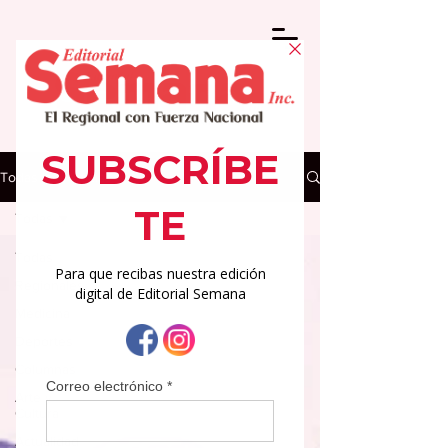
Todas las Noticias
Todas
Todas
Regionales
Medicina
Deportes
Columnas
Arte y
Cultura
Actualidad