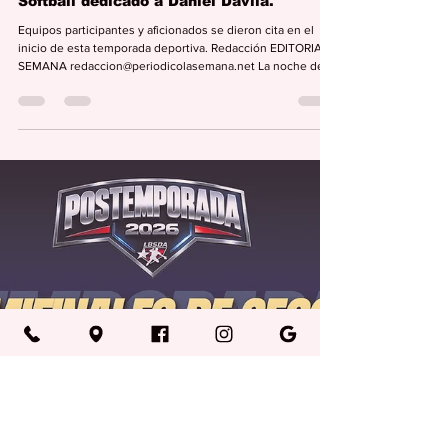
Editorial Semana
14 may
1 min de lectura
DEPORTES
Inauguran en Aguas Buenas Torneo de
Softball dedicado a Daniel Dávila.
Equipos participantes y aficionados se dieron cita en el
inicio de esta temporada deportiva. Redacción EDITORIAL
SEMANA redaccion@periodicolasemana.net La noche del
pasado lunes, 11 de mayo, se llevó a cabo en Aguas Buenas
la inauguración del Torneo de Softball dedicado al líder
deportivo y comunitario Daniel Dávila, en un ambiente
lleno de entusiasmo, compañerismo y pasión deportiva. En
representación de la alcaldesa del Municipio Autónomo de
Aguas Buenas, estuvo presente el