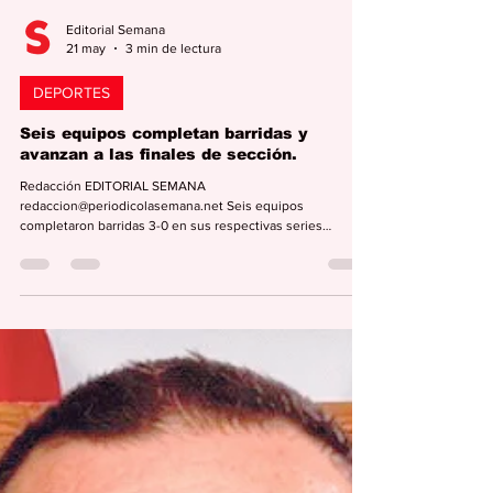
Editorial Semana
21 may
3 min de lectura
DEPORTES
Seis equipos completan barridas y
avanzan a las finales de sección.
Redacción EDITORIAL SEMANA
redaccion@periodicolasemana.net Seis equipos
completaron barridas 3-0 en sus respectivas series
semifinales de sección este domingo, en la continuación
de la postemporada 2026 de la Liga de Béisbol Superior
Doble A. Los campeones defensores Mulos de Juncos, los
Azucareros de Yabucoa, los Toritos de Cayey, los Gigantes
de Carolina, los Maratonistas de Coamo y los Petateros de
Sabana Grande aseguraron sus boletos a las finales de sus
secciones. En el