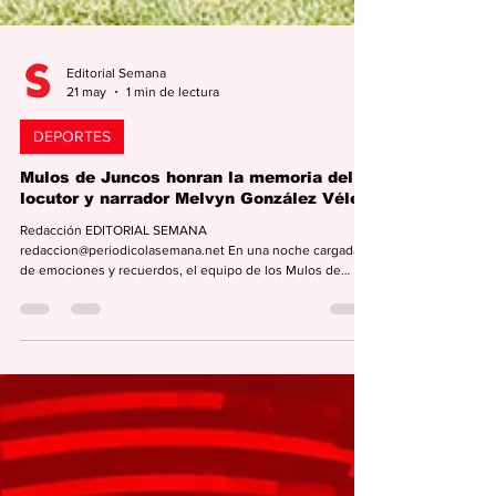
Editorial Semana
21 may
1 min de lectura
DEPORTES
Mulos de Juncos honran la memoria del
locutor y narrador Melvyn González Vélez.
Redacción EDITORIAL SEMANA
redaccion@periodicolasemana.net En una noche cargada
de emociones y recuerdos, el equipo de los Mulos de
Juncos dedicó su encuentro del pasado domingo en el
Estadio Niní Meaux a la memoria del destacado locutor y
narrador Don Melvyn González Vélez, quien por muchos
años fue su voz oficial. González Vélez, quien tuvo una
brillante y extensa carrera como locutor, director radial y
narrador deportivo, falleció el pasado jueves,14 de mayo,
en horas de l