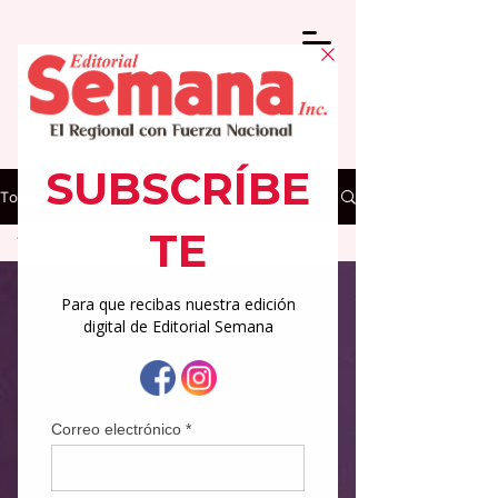
Todas las Noticias
Todas
Todas
Regionales
Medicina
Deportes
Columnas
Arte y
Cultura
Actualidad