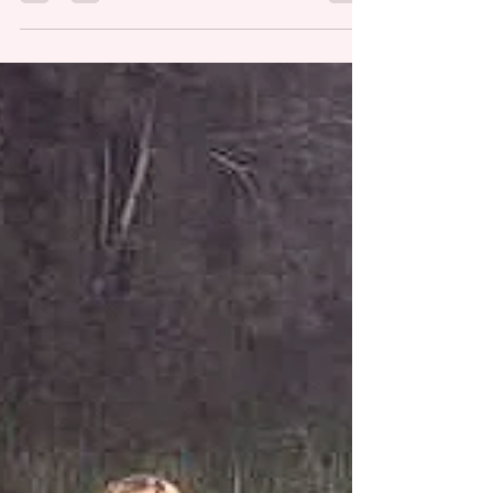
DEPORTES
Jóvenes de Cayey ganan pase a las
Olimpiadas Nacionales de Robótica.
De Izquierda a derecha: Edward J. Gonell Rodríguez, Efraín
J. Ortiz Mulero, Faneshka Cartagena Maldonado y José F.
Ortiz Mulero. Redacción EDITORIAL SEMANA
redaccion@periodicolasemana.net El alcalde de Cayey,
Rolando Ortiz Velázquez y la representante por el distrito
29 de Cidra-Cayey, Gretchen Hau, felicitaron a la escuela
Benjamin Harrison de Cayey por otro histórico triunfo
escolar que en esta ocasión se manifiesta en tres de sus
estudiantes. “Felicitamos al equipo EatChiw