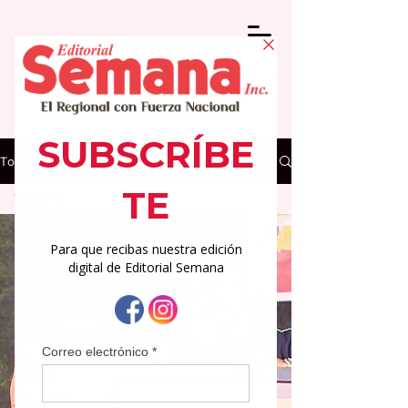
Todas las Noticias
Todas
Todas
Regionales
Medicina
Deportes
Columnas
Arte y
Cultura
Actualidad