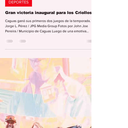
Editorial Semana
9 abr
3 min de lectura
DEPORTES
Gran victoria inaugural para los Criollos.
Caguas ganó sus primeros dos juegos de la temporada. Por
Jorge L. Pérez / JPG Media Group Fotos por John Joe
Pereira / Municipio de Caguas Luego de una emotiva
ceremonia inaugural, los Criollos de Caguas del BSN
celebraron el martes su primer partido local de la
temporada en el coliseo Roger L. Mendoza con una sólida
victoria por 90-86 sobre los Cangrejeros de Santurce. La
figura primordial de la victoria fue el centro, de 26 años y
7’2” pies, Moses Brown, con 19 puntos y 10