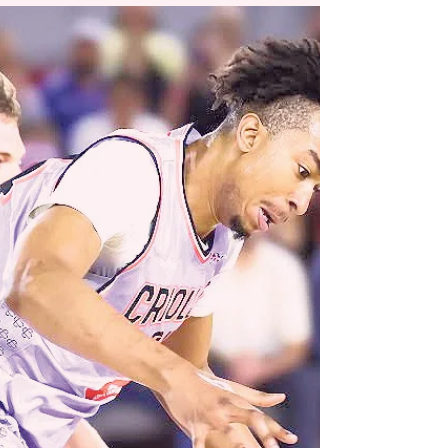
de Caguas, Misael Rivera, celebran junto a algunos de los
participantes. Por Jorge L. Pérez /JPG Media Group Fotos
Pepo Pereira / Municipio de Caguas Los relevos de
masificación de atletismo de escuelas elementales de
Caguas se celebraron recientemente en la pista Pedro
Millán Clara, continuando una tradición de data de hace
más de dos décadas. Según informó el organizador del
evento, el célebre fondista Javier ‘Tucá