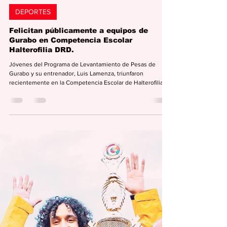
Editorial Semana
16 abr
1 min de lectura
DEPORTES
Felicitan públicamente a equipos de
Gurabo en Competencia Escolar
Halterofilia DRD.
Jóvenes del Programa de Levantamiento de Pesas de
Gurabo y su entrenador, Luis Lamenza, triunfaron
recientemente en la Competencia Escolar de Halterofilia.
(Foto: Municipio de Gurabo) Redacción EDITORIAL
SEMANA redaccion@periodicolasemana.net La Escuela
Josefina León Zayas de Jayuya felicita públicamente a
jóvenes atletas del Programa de Levantamiento de Pesas
de Gurabo, junto a su entrenador Luis Lamenza, por su
destacado desempeño en la Competencia Escolar de
Halterofilia