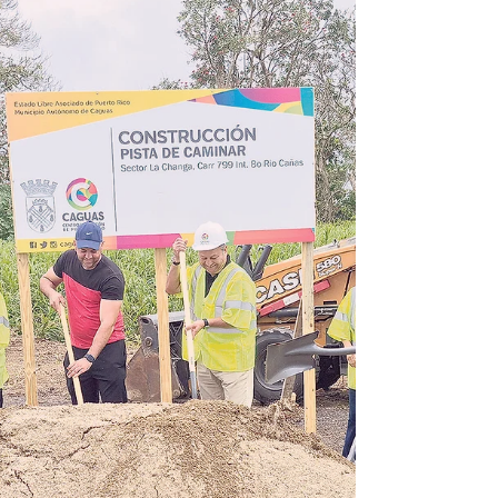
jóvenes mediante el béisbol.
El alcalde de Cayey, Rolando Ortiz Velázquez, y la
representante Gretchen Hau, junto al equipo de los Baby
Tigres. RedacciónEDITORIALSEMANA
redaccion@periodicolasemana.net El alcalde de Cayey,
Rolando Ortiz Velázquez, y la representante por el distrito
29 de Cidra-Cayey, Gretchen Hau, fueron parte de una de
las manifestaciones de apoyo deportivo más importantes
de la ciudad: la asignación de fondos para la organización
sin fines de lucro ‘Beisbol por Cayey’. “Nosotros en la