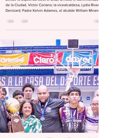
Editorial Semana
9 abr
2 min de lectura
DEPORTES
Colocan primera piedra pista de caminar
en Sector La Changa en Caguas.
Desde la izquierda: José J. Díaz, Ornato; el administrador
de la Ciudad, Víctor Coriano; la vicealcaldesa, Lydia Rivera
Denizard; Padre Kelvin Adames, el alcalde William Miranda
Torres; Marilyn Lugo, Ileana Rodríguez y Gerardo Colón
colocan primera piedra que iniciará la construcción de la
pista de caminar del Sector La Changa. Por: Félix Tomás
Miguel Aponte redaccion@periodicolasemana.net La
petición comunitaria de residentes del Sector La Changa
de Caguas se convirtió en re