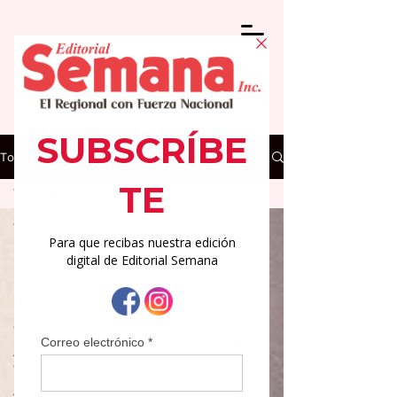
Todas las Noticias
Todas
Todas
Regionales
Medicina
Deportes
Columnas
Arte y
Cultura
Actualidad