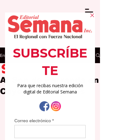
Entrada
Editorial Semana
13 nov 2025
2 min de lectura
Al Son de Parranda en
Cayey este viernes