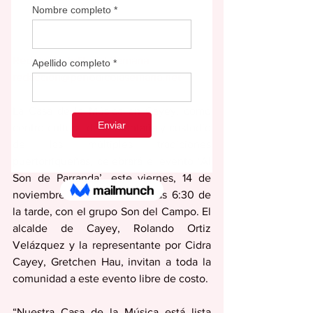
Redacción Editorial Semana
redaccion@periodicolasemana.net
La Casa de la Música en Cayey, como 
centro cultural de la montaña y custodio 
de las múltiples tradiciones 
puertorriqueñas, celebrará el evento ‘Al 
Son de Parranda’, este viernes, 14 de 
noviembre de 2025, desde las 6:30 de 
la tarde, con el grupo Son del Campo. El 
alcalde de Cayey, Rolando Ortiz 
Velázquez y la representante por Cidra 
Cayey, Gretchen Hau, invitan a toda la 
comunidad a este evento libre de costo.
“Nuestra Casa de la Música está lista 