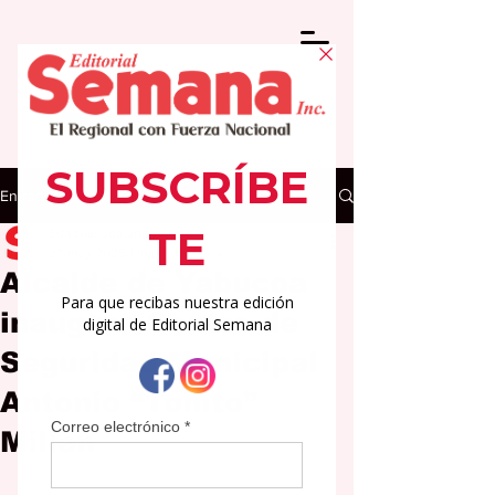
Entrada
Editorial Semana
22 may 2025
1 min de lectura
Alcalde de Yabucoa
inaugura Centro de
Seguridad Municipal
Antonio “Toñito”
Millán