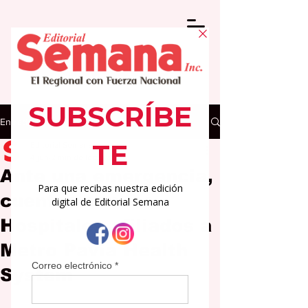
Entrada
Editorial Semana
4 jun
2 min de lectura
Ante una emergencia,
cuentas con los
Hospitales afiliados a
Metro Pavia Health
System