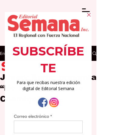
Entrada
Editorial Semana
2 abr
2 min de lectura
Jimmy Baruc presenta
“No Has Terminado
Conmigo”.