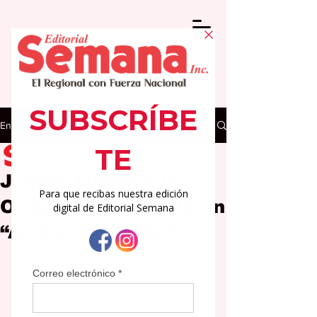
Entrada
Editorial Semana
7 ago 2025
1 min de lectura
Juntos Libeth y la
Orquesta La Criolla en
“Al Son del Baile”