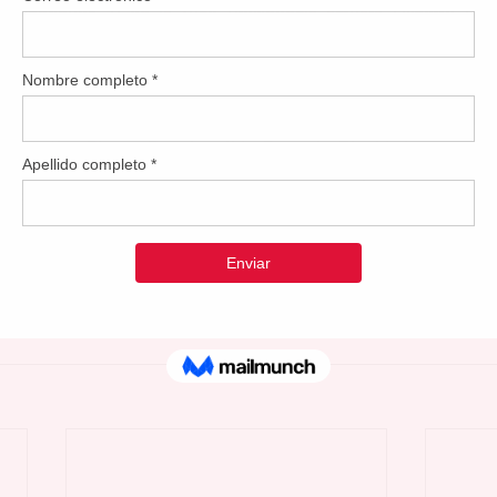
 Rodríguez, y en la Vice Presidencia actuará Lisnette Burg
a del Partido Popular Democrático lo serán Edgardo Burgos Rive
res como Portavoz Alterno. 
a minoría del Partido Nuevo Progresista fueron designado
 González Rivera. Por el partido Proyecto Dignidad ocupará la
a. Lian M. Santana Nieves continuará desempeñándose como 
 el Sr. Luis Santiago Nazario como Oficial de la Legislatura Muni