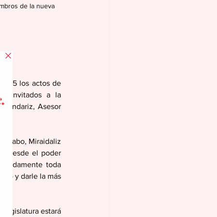
mbros de la nueva 
2025 los actos de 
 invitados a la 
rmendariz, Asesor 
guabo, Miraidaliz 
, “desde el poder 
ecuadamente toda 
bo y darle la más 
Legislatura estará 