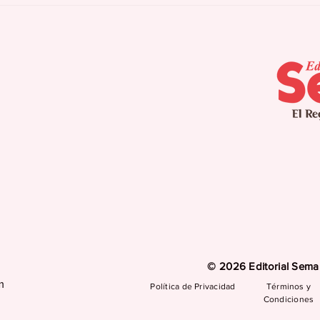
campamento de verano
pla
para pacientes con
seq
Alzheimer
int
pro
© 2026 Editorial Seman
m
Política de Privacidad
Términos y
Condiciones