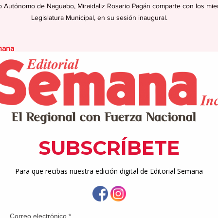
io Autónomo de Naguabo, Miraidaliz Rosario Pagán comparte con los mie
Legislatura Municipal, en su sesión inaugural.
mana
semana.net
latura Municipal de Naguabo celebró el pasado 13 de enero de 
 miembros en su sesión inaugural. La actividad contó como
strito 35, Sol Y. Higgins Cuadrado y el Lcdo. René Arrillaga A
tivo.
da estuvo a cargo de la alcaldesa del Municipio Autónomo de Na
irse a los presentes la principal Ejecutiva Municipal señaló que
s siempre la apertura necesaria para examinar y calibrar ad
 sea adelantar los mejores intereses de nuestro pueblo de Nagua
a misma.
os juramentaron los 14 legisladores electos. La presidencia de la 