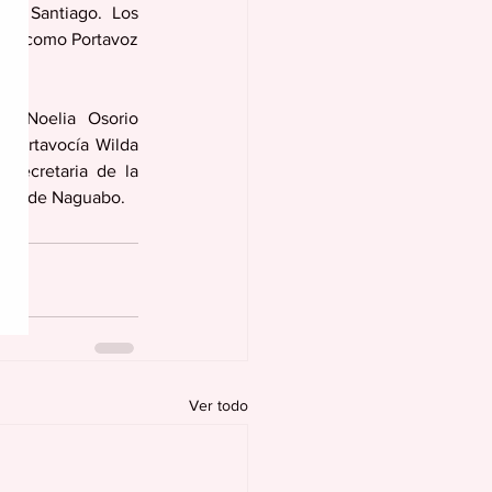
os Santiago. Los 
ra, como Portavoz 
s Noelia Osorio 
 Portavocía Wilda 
Secretaria de la 
cipal de Naguabo.
Ver todo