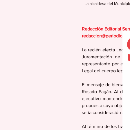
La alcaldesa del Municip
Redacción Editorial Se
redaccion@periodicola
La recién electa Legis
Juramentación de sus
representante por el Di
Legal del cuerpo legisla
El mensaje de bienveni
Rosario Pagán. Al dirig
ejecutivo mantendremo
propuesta cuyo objetivo
seria consideración a l
Al término de los trabaj