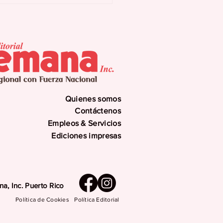
n preventivo ante
uía y eventuales
errupciones
gramadas
Quienes somos
Contáctenos
Empleos & Servicios
Ediciones impresas
a, Inc. Puerto Rico
Política de Cookies
Política Editorial