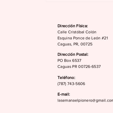
dos siglos de historia,
tradición, cultura y
desarrollo en su 229
aniversario
Dirección Física:
Calle Cristóbal Colón
Esquina Ponce de León #21
Caguas, PR, 00725
Dirección Postal:
PO Box 6537
Caguas PR 00726-6537
Teléfono:
(787) 743-5606
E-mail:
lasemanaelpionero@gmail.co