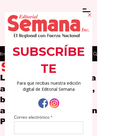
Entrada
Editorial Semana
1 may 2025
2 min de lectura
Llamado apremiante a
abogados y abogadas,
busca fortalecer el
acceso a la justicia en
Puerto Rico