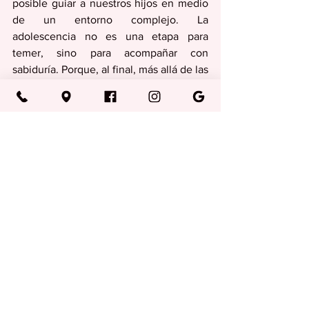
posible guiar a nuestros hijos en medio 
de un entorno complejo. La 
adolescencia no es una etapa para 
temer, sino para acompañar con 
sabiduría. Porque, al final, más allá de las 
influencias externas, el hogar sigue 
siendo el lugar donde se forman las 
raíces más profundas.
Columnas
Ver todo
Entradas recientes