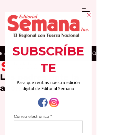
Entrada
Editorial Semana
16 abr
3 min de lectura
Los padres ante la
adolescencia.