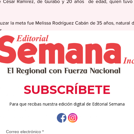
fue César Ramírez, de Gurabo y 20 años  de edad, quien tuvo 
uzar la meta fue Melissa Rodríguez Cabán de 35 años, natural d
s.
alcalde William Miranda Torres le habló a la concurrencia y exalt
da.
icada a una mujer que es un ejemplo de perseverancia, de fe 
ó a correr en 1998 en Yabucoa, con una falda larga, romp
e entonces no ha parado”.
municipios y en todas las distancias, desde los tres kilómetr
siempre con la misma fe y con la misma sonrisa”.