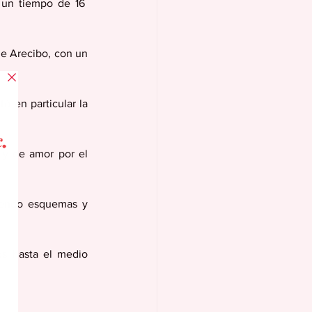
un tiempo de 16  
e Arecibo, con un 
ó en particular la 
y de amor por el 
iendo esquemas y 
os hasta el medio 