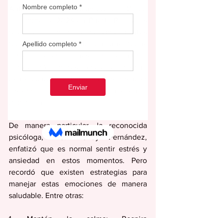
Ante el apagón ocurrido el 31 de 
diciembre de 2024 en Puerto Rico y los 
relevos de carga en las subsiguientes 
fechas, especialmente en una fecha 
cargada de emociones como el último 
día del año, profesionales de la salud 
dan a conocer estrategias para manejar 
las emociones que ello produce en la 
población.
De manera particular, la reconocida 
psicóloga, Dra. Wendy Fernández, 
enfatizó que es normal sentir estrés y 
ansiedad en estos momentos. Pero 
recordó que existen estrategias para 
manejar estas emociones de manera 
saludable. Entre otras: