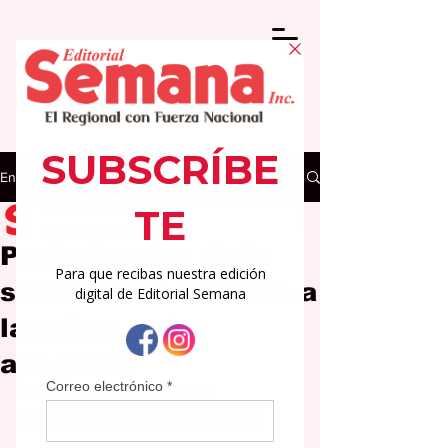
Entrada
Editorial Semana
9 ene 2025
1 min de lectura
Profesionales de la
salud hacen llamado a
la calma ante
apagones
Redacción Editorial Semana
redaccion@periodicolasemana.net