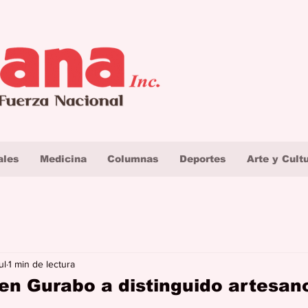
ales
Medicina
Columnas
Deportes
Arte y Cult
ul
1 min de lectura
n Gurabo a distinguido artesan