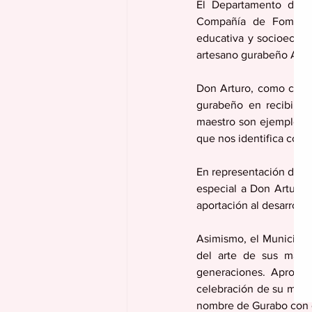
El Departamento de De
Compañía de Fomento I
educativa y socioeconó
artesano gurabeño Artu
Don Arturo, como cariñ
gurabeño en recibir es
maestro son ejemplo de 
que nos identifica com
En representación de la
especial a Don Arturo 
aportación al desarrollo
Asimismo, el Municipio
del arte de sus manos
generaciones. Aprovec
celebración de su mes. ¡
nombre de Gurabo con o