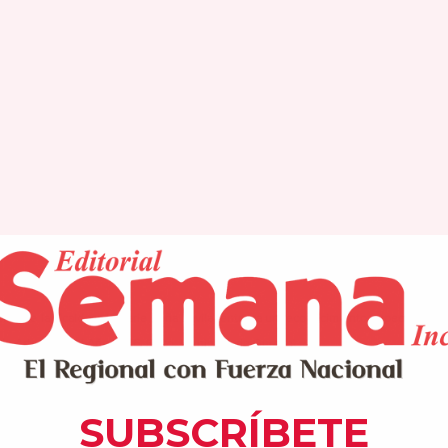
ión de la alcaldesa Vimarie Peña Dávila, entrega un reconocimiento especial al ar
uido Artesano del Año 2026. 
(Foto: Municipio de Gurabo)
 SEMANA
semana.net