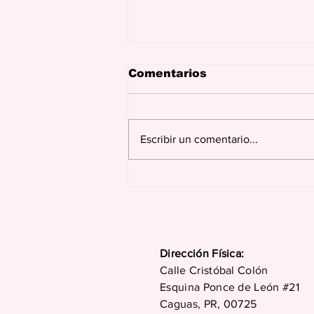
Comentarios
Escribir un comentario...
REIK con cinco
nominaciones a los
Premios Juventud 2026
Dirección Física:
Calle Cristóbal Colón
Esquina Ponce de León #21
Caguas, PR, 00725