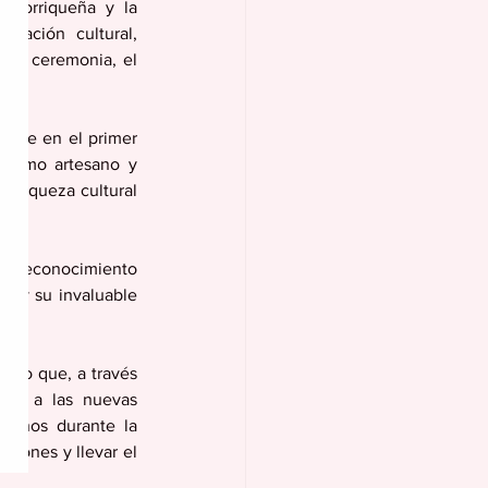
rtorriqueña y la 
tación cultural, 
nte ceremonia, el 
irse en el primer 
o como artesano y 
 riqueza cultural 
un reconocimiento 
s y su invaluable 
ano que, a través 
nto a las nuevas 
beños durante la 
ciones y llevar el 