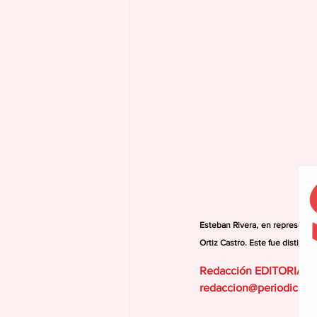
Esteban Rivera, en representac
Ortiz Castro. Este fue disting
Redacción EDITORIAL
redaccion@periodicola