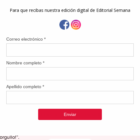
sarrollo Económico y Comercio, el Instituto de Cultura Pue
ndustrial reconocieron recientemente la extraordinaria apor
mica de destacados artesanos de Puerto Rico. En esta importa
ro Ortiz Castro fue distinguido como Artesano del Año 2026.
osamente es conocido, hace historia en dicha ciudad al convert
ta prestigiosa distinción. Su trayectoria, dedicación y legad
compromiso con la preservación de nuestras tradiciones y de la
o pueblo.
 alcaldesa Vimarie Peña Dávila, Esteban Rivera hizo entrega de 
por su destacada trayectoria, su desempeño a través de los año
 y fortalecimiento de la artesanía puertorriqueña.
 de Gurabo manifiesta enorgullecerse por “contar con un ciudad
, mantiene viva nuestra cultura y transmite ese conocimie
hamos esta ocasión para felicitar a todos los artesanos gura
Gracias por preservar nuestra identidad, enaltecer nuestras tradi
rgullo!”.