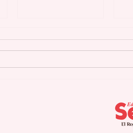
Club Zonta de Caguas
Acl
inaugura nueva
exi
presidenta y reconoce
en 
presidenta saliente