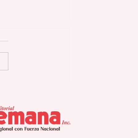
amado Yandel en
tosa gira SINFÓNICO
Europa