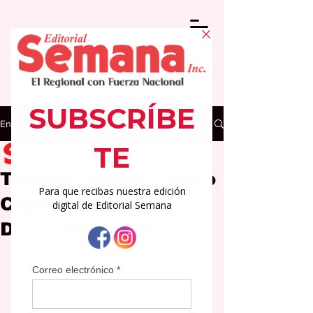
Entrada
Editorial Semana
23 ene 2025
2 min de lectura
Talleres Danza Teatro
Caguas Presenta
Dulce Carnaval