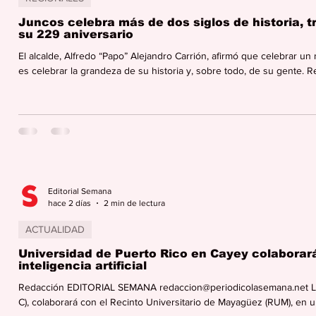
Juncos celebra más de dos siglos de historia, tr
su 229 aniversario
El alcalde, Alfredo “Papo” Alejandro Carrión, afirmó que celebrar u
es celebrar la grandeza de su historia y, sobre todo, de su gent
redaccion@periodicolasemana.net Los junqueños están celebrando c
fundación de su querido pueblo, establecido el 2 de agosto de 1797. 
cultura y desarrollo, construidos gracias al esfuer
Editorial Semana
hace 2 días
2 min de lectura
ACTUALIDAD
Universidad de Puerto Rico en Cayey colaborará
inteligencia artificial
Redacción EDITORIAL SEMANA redaccion@periodicolasemana.net La
C), colaborará con el Recinto Universitario de Mayagüez (RUM), en una 