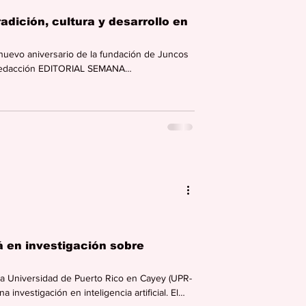
adición, cultura y desarrollo en
n nuevo aniversario de la fundación de Juncos
e. Redacción EDITORIAL SEMANA
on inmenso orgullo el 229 aniversario de la
Son más de dos siglos de historia, tradición,
 en investigación sobre
 Universidad de Puerto Rico en Cayey (UPR-
investigación en inteligencia artificial. El