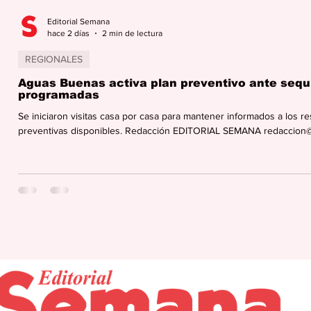
Editorial Semana
hace 2 días
2 min de lectura
REGIONALES
Aguas Buenas activa plan preventivo ante sequ
programadas
Se iniciaron visitas casa por casa para mantener informados a los re
preventivas disponibles. Redacción EDITORIAL SEMANA redaccion@p
que la sequía continúe afectando el suministro de agua potable en di
de Aguas Buenas, Karina Nieves Serrano, anunció la activación de u
conservación del recurso y en la continuidad de lo