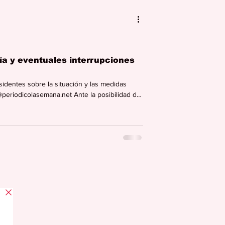
ía y eventuales interrupciones
sidentes sobre la situación y las medidas
eriodicolasemana.net Ante la posibilidad de
stintas regiones de Puerto Rico, la alcaldesa
n plan preventivo enfocado en la