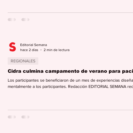
proyecto, denominado Research Infrastructure for AI-based Sustain
PR), fue seleccionado bajo el programa EPSCoR Collaborations for 
una convocatoria altamente competitiva dirigida
Editorial Semana
hace 2 días
2 min de lectura
REGIONALES
Cidra culmina campamento de verano para paci
Los participantes se beneficiaron de un mes de experiencias diseña
mentalmente a los participantes. Redacción EDITORIAL SEMANA re
Alzheimer en etapas tempranas participaron durante todo julio, en
Municipio de Cidra como parte del programa gratuito que ofrece el 
fortalecer la estimulación cognitiva, la soci