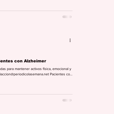
able STEM Technologies in Puerto Rico (RAIS-
Optimizing Research Ecosystems (E-CORE),
entes con Alzheimer
das para mantener activos física, emocional y
daccion@periodicolasemana.net Pacientes con
 el campamento de verano organizado por el
Centro Cidreño de la Eterna Primavera para