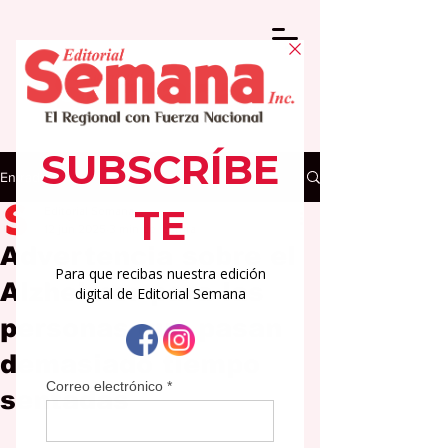
Entrada
Editorial Semana
12 jun 2025
3 min de lectura
Advertencia sobre el
Alzheimer para las
personas que pasan
demasiado tiempo
sentadas