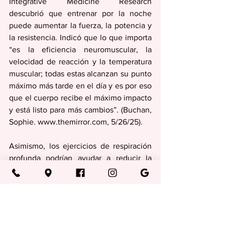
Integrative Medicine Research 
descubrió que entrenar por la noche 
puede aumentar la fuerza, la potencia y 
la resistencia. Indicó que lo que importa 
“es la eficiencia neuromuscular, la 
velocidad de reacción y la temperatura 
muscular; todas estas alcanzan su punto 
máximo más tarde en el día y es por eso 
que el cuerpo recibe el máximo impacto 
y está listo para más cambios”. (Buchan, 
Sophie. www.themirror.com, 5/26/25).
Asimismo, los ejercicios de respiración 
profunda podrían ayudar a reducir la 
presión arterial tanto como tomar 
medicamentos. Según los expertos, 
incorporar ejercicios podría tener un 
impacto notable en el bienestar. 
(Callingham, Fiona, www.themirror.com, 