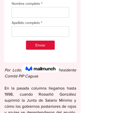
Por: Prof. Luis Dómenech Sepúlveda
Por Lcdo. Raúl Tirado, hijo, Presidente 
Comité PIP Caguas
En la pasada columna llegamos hasta 
1998, cuando Rosselló González 
suprimió la Junta de Salario Mínimo y 
cómo los gobiernos posteriores de rojos 
y azules se desentendieron del asunto. 