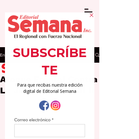
Entrada
Editorial Semana
4 jun
2 min de lectura
Ataque Frontal Contra
La Justicia Salarial II