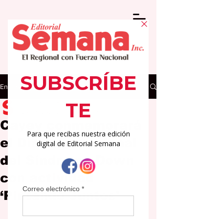
Entrada
Editorial Semana
20 mar 2025
2 min de lectura
Cayey conmemorará
el Día Internacional
del Síndrome Down
con actividad
‘Pintando Juntos’