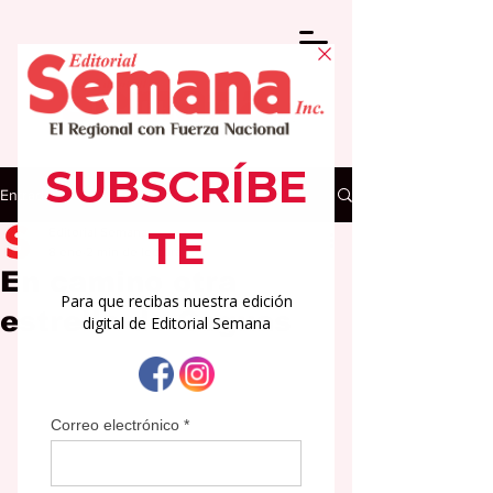
Entrada
Editorial Semana
8 ene
2 min de lectura
En camino otra
estrella de Caguas