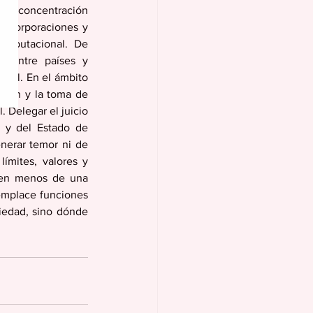
s la concentración 
 corporaciones y 
mputacional. De 
s entre países y 
cial. En el ámbito 
ación y la toma de 
 Delegar el juicio 
 y del Estado de 
nerar temor ni de 
ímites, valores y 
 en menos de una 
emplace funciones 
iedad, sino dónde 