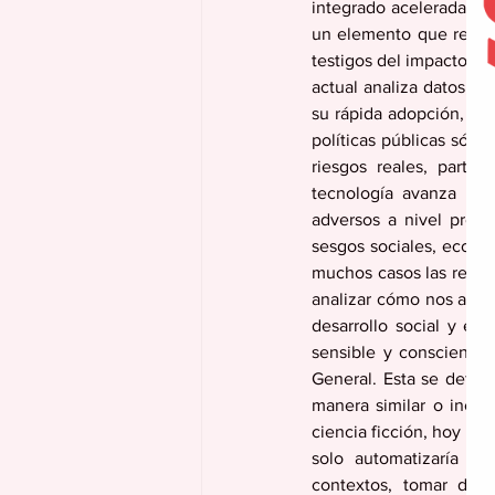
integrado aceleradamen
un elemento que redefi
testigos del impacto soc
actual analiza datos, r
su rápida adopción, en
políticas públicas sólid
riesgos reales, parti
tecnología avanza más
adversos a nivel profes
sesgos sociales, econó
muchos casos las reprod
analizar cómo nos afect
desarrollo social y ec
sensible y consciente. 
General. Esta se defin
manera similar o inclu
ciencia ficción, hoy deja
solo automatizaría ta
contextos, tomar deci