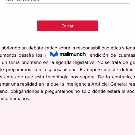
se con autonomía cognitiva. El principal riesgo de este avance e
o de estas tecnologías está en manos de un reducido grupo de
 privilegiado a grandes volúmenes de datos y capacidad co
igencia Artificial General podría ampliar aún más las brecha
una pregunta ineludible sobre quién controlará este poder artifi
 podría sustituir profesionales dedicados al análisis, la planific
 abriendo un debate crítico sobre la responsabilidad ética y legal.
umanos desafía los fundamentos de la rendición de cuentas
un tema prioritario en la agenda legislativa. No se trata de ge
de prepararnos con responsabilidad. Es imprescindible definir l
as antes de que esta tecnología nos supere. De lo contrario,
tar una realidad en la que la Inteligencia Artificial General re
ano, obligándonos a preguntarnos no solo dónde estará la soc
como humanos.