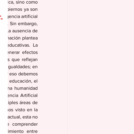
lógica, sino como 
gobiernos ya son 
igencia artificial 
nte. Sin embargo, 
s. La ausencia de 
nformación plantea 
y educativas. La 
 generar efectos 
atos que reflejan 
desigualdades; en 
. Por eso debemos 
 la educación, el 
ar una humanidad 
gencia Artificial 
últiples áreas de 
hemos visto en la 
ial actual, esta no 
ad de comprender 
nocimiento entre 