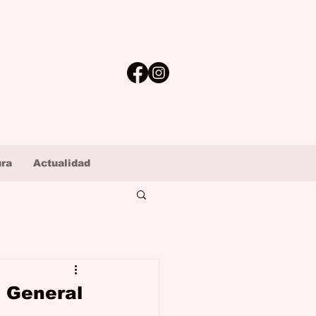
ura
Actualidad
al General