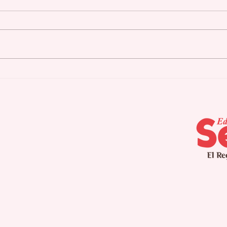
Repudio del PIP ante la
Lid
difamación bajuna del
inc
PPD