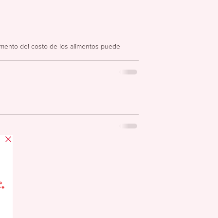
mento del costo de los alimentos puede
an inauguración en Caguas
pertura de su “segunda tienda” Marys Health