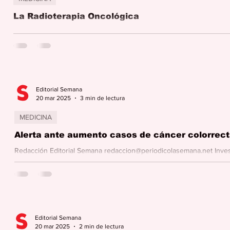
La Radioterapia Oncológica
Por: Dr. Roberto Santiago, Radio Oncólogo Hospital Pavia Caguas La 
ramas principales de la...
Editorial Semana
20 mar 2025
3 min de lectura
MEDICINA
Alerta ante aumento casos de cáncer colorrecta
Redacción Editorial Semana redaccion@periodicolasemana.net Inve
de la Universidad de Puerto...
Editorial Semana
20 mar 2025
2 min de lectura