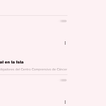
radioterapia oncológica es una de las tres
l en la Isla
stigadores del Centro Comprensivo de Cáncer