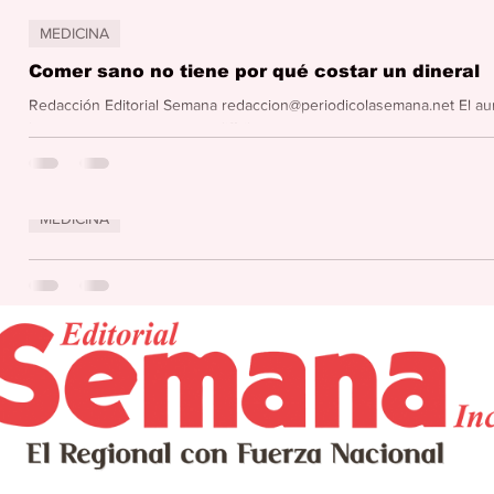
MEDICINA
Comer sano no tiene por qué costar un dineral
Redacción Editorial Semana redaccion@periodicolasemana.net El au
hacer que comer sano sea difícil...
Editorial Semana
20 mar 2025
2 min de lectura
MEDICINA
Mary’s Healthy Food Supermarket anunciasu gr
Mary’s Healthy Food fundado en 1977, se complace en anunciar la a
Food Supermarket, ampliando...