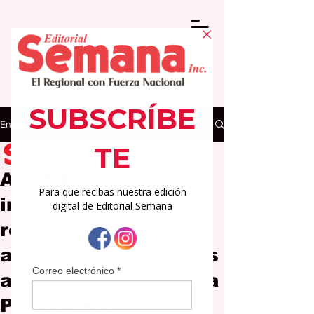
Entrada
Editorial Semana
3 jul 2025
2 min de lectura
ASUME lanza
iniciativa para
reforzar los cuidados
a los adultos mayores
a través del programa
PROSPERA