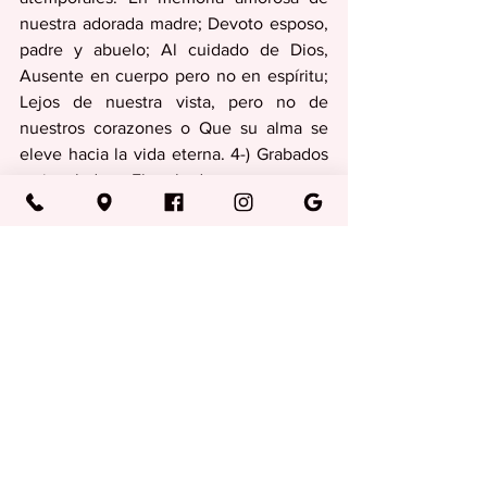
nuestra adorada madre; Devoto esposo, 
padre y abuelo; Al cuidado de Dios, 
Ausente en cuerpo pero no en espíritu; 
Lejos de nuestra vista, pero no de 
nuestros corazones o Que su alma se 
eleve hacia la vida eterna. 4-) Grabados 
y cincelados– El grabado es un proceso 
que se puede realizar a mano o con 
láser, según el diseño. Es una excelente 
opción para lo siguiente: Ilustraciones 
muy ornamentadas, Imágenes de alta 
resolución, Fotografías realistas, 
Mensajes más largos en la lápida y 
Colores blanco y negro. 5-) Imágenes– 
Contribuyen a la belleza y el estilo de 
una lápida y pueden ayudar a lograr un 
diseño muy personalizado. (Fotografías, 
símbolos religiosos y otros).